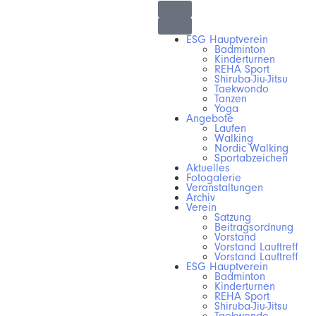
ESG Hauptverein
Badminton
Kinderturnen
REHA Sport
Shiruba-Jiu-Jitsu
Taekwondo
Tanzen
Yoga
Angebote
Laufen
Walking
Nordic Walking
Sportabzeichen
Aktuelles
Fotogalerie
Veranstaltungen
Archiv
Verein
Satzung
Beitragsordnung
Vorstand
Vorstand Lauftreff
Vorstand Lauftreff
ESG Hauptverein
Badminton
Kinderturnen
REHA Sport
Shiruba-Jiu-Jitsu