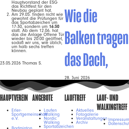
Hauptvorstand der ESG
das Richtfest für den
Wie die
Neubau geplant hat.
Am 29.05. finden nicht wie
gewohnt die Prüfungen für
das Sportabzeichen um
17:30, sondern um
16:30
Balken tragen
statt. Ab dem 12.06. hat
das die Anlage Offene Tür
wieder bis 20:00 geöffnet,
sodaß wir uns, wie üblich,
um halb sechs treffen
können.
das Dach,
23.05.2026 Thomas S.
28. Juni 2026
HAUPTVEREIN
ANGEBOTE
LAUFTREFF
LAUF- UND
WALKINGTREFF
Erler-
Laufen
Aktuelles
Sportgemeinschaft
Walking
Fotogalerie
e.V.
Nordic
Veranstaltungen
Impressu
Walking
Archiv
Datenschu
Sportabzeichen
Badminton