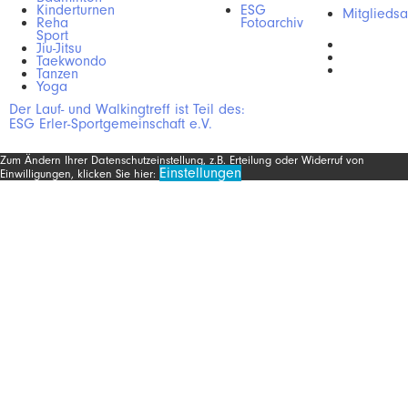
Kinderturnen
ESG
Mitgliedsa
Reha
Fotoarchiv
Sport
Jiu-Jitsu
Taekwondo
Tanzen
Yoga
Der Lauf- und Walkingtreff ist Teil des:
ESG Erler-Sportgemeinschaft e.V.
Zum Ändern Ihrer Datenschutzeinstellung, z.B. Erteilung oder Widerruf von
Einstellungen
Einwilligungen, klicken Sie hier: