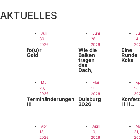
AKTUELLES
Juli
Juni
Ju
30,
28,
14,
2026
2026
20
fo(u)r
Wie die
Eine
Gold
Balken
Runde
tragen
Koks
das
Dach,
Mai
Mai
Ap
23,
11,
28,
2026
2026
20
Terminänderungen
Duisburg
Konfett
!!!
2026
i i i i…
April
April
Mä
18,
10,
31,
2026
2026
20