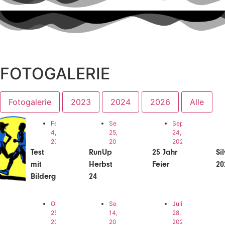
FOTOGALERIE
Fotogalerie
2023
2024
2026
Alle
Februar
September
September
4,
25,
24,
2026
2024
2024
Test
RunUp
25 Jahr
Si
mit
Herbst
Feier
20
Bildergalerie
24
Oktober
September
Juli
25,
14,
28,
2023
2023
2023