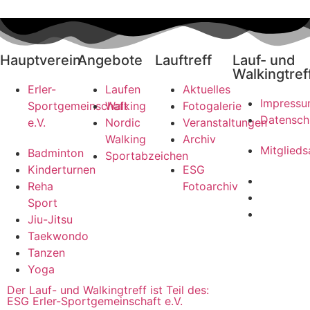
Hauptverein
Angebote
Lauftreff
Lauf- und
Walkingtref
Erler-
Laufen
Aktuelles
Impress
Sportgemeinschaft
Walking
Fotogalerie
Datensch
e.V.
Nordic
Veranstaltungen
Walking
Archiv
Mitglieds
Badminton
Sportabzeichen
Kinderturnen
ESG
Reha
Fotoarchiv
Sport
Jiu-Jitsu
Taekwondo
Tanzen
Yoga
Der Lauf- und Walkingtreff ist Teil des:
ESG Erler-Sportgemeinschaft e.V.