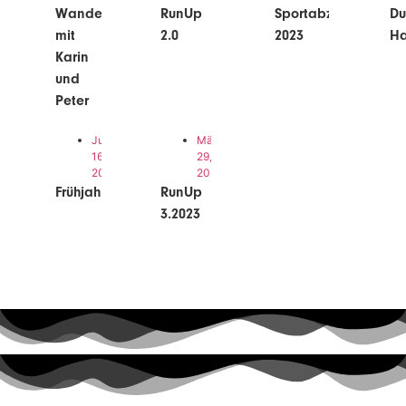
Wandertour
RunUp
Sportabzeichen
Du
mit
2.0
2023
Ha
Karin
und
Peter
Juni
März
16,
29,
2023
2023
Frühjahrsputz
RunUp
3.2023